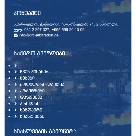
ᲙᲝᲜᲢᲐᲥᲢᲘ
საქართველო, ქ.თბილისი, ვაჟა-ფშაველას 71, 2 სართული,
ტელ: 032 2 207 327, +995 599 20 10 09
info@drc-arbitration.ge
ᲡᲐᲭᲘᲠᲝ ᲒᲕᲔᲠᲓᲔᲑᲘ
ᲩᲕᲔᲜ ᲨᲔᲡᲐᲮᲔᲑ
ᲬᲔᲡᲔᲑᲘ
ᲛᲝᲓᲔᲚᲣᲠᲘ-ᲓᲐᲗᲥᲛᲐ
ᲐᲠᲑᲘᲢᲠᲔᲑᲘ
ᲓᲐᲖᲦᲕᲔᲕᲐ
ᲞᲠᲝᲪᲔᲡᲘ
ᲡᲐᲖᲦᲐᲣᲠᲘ
ᲡᲘᲐᲮᲚᲔᲔᲑᲘ
ᲡᲘᲐᲮᲚᲔᲔᲑᲘᲡ ᲒᲐᲛᲝᲬᲔᲠᲐ